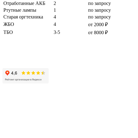
Отработанные АКБ
2
по запросу
Ртутные лампы
1
по запросу
Старая оргтехника
4
по запросу
ЖБО
4
от 2000 ₽
ТБО
3-5
от 8000 ₽
"ВОДОКАНАЛ МАСТЕР" -
откачка канализации
в
Смоленске. Работаем бысто и аккуратно!
©2008-
2026 г.
Наши услуги:
-
откачка септиков
-
прочистка канализации
-
откачка автомоек
-
видео-инспекция