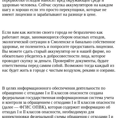
переработки отходов наносит вред окружающей среде и
здоровью человека. Сейчас скупка аккумуляторов на каждом
шагу и хорошо если это просто перекупщики, которые не
имеют лицензии и зарабатывают на разнице в цене.
Если вам как жителю своего города не безразлично как
работают люди, занимающиеся сбором опасных отходов,
экологической ситуации в Смоленске и банально собственное
здоровье, не поленитесь и попросите предоставить лицензии.
Вы можете сдать старый аккумулятор не в нашей фирме, но
обязательно убедитесь в добросовестности лица, которое
проводит скупку за деньги. Проверяйте документы, будьте
ответственны перед самим собой. Возможно тогда каждый из
нас будет жить в городе с чистым воздухом, реками и озерами.
В целях информационного обеспечения деятельности по
обращению с отходами I и II классов опасности создана
федеральная государственная информационная система учета
и контроля за обращением с отходами I и II классов опасности
(далее — ФГИС ОПВК), которая содержит информацию об
отходах I и II классов опасности, необходимую для
корректировки федеральной схемы обращения с отходами I и