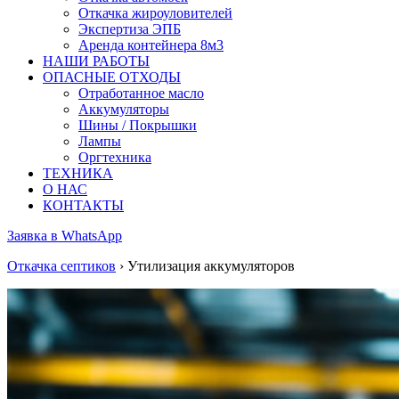
Откачка жироуловителей
Экспертиза ЭПБ
Аренда контейнера 8м3
НАШИ РАБОТЫ
ОПАСНЫЕ ОТХОДЫ
Отработанное масло
Аккумуляторы
Шины / Покрышки
Лампы
Оргтехника
ТЕХНИКА
О НАС
КОНТАКТЫ
Заявка в WhatsApp
Откачка септиков
› Утилизация аккумуляторов