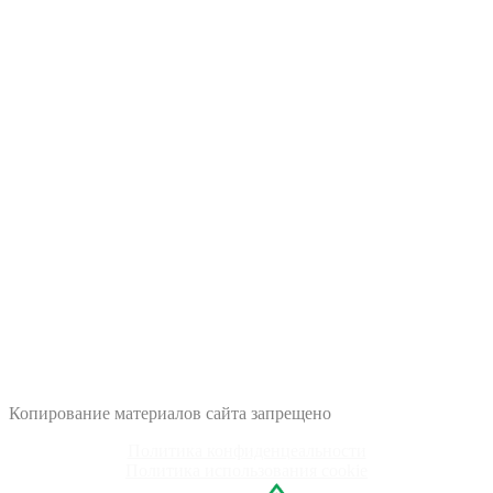
-
вывоз мусора
-
утилизация отходов
-
наша техника
-
о нас
-
контакты
-
вконтакте
☎
8 (4812) 60-90-22
Ежедневно: 08.00 - 19.00
Без выходных и обеда
Почта: vodokanal-master@mail.ru
Адрес: г. Смоленск, 3-й Свердловский переулок, дом 23А
Копирование материалов сайта запрещено
Политика конфиденцеальности
Политика использования cookie